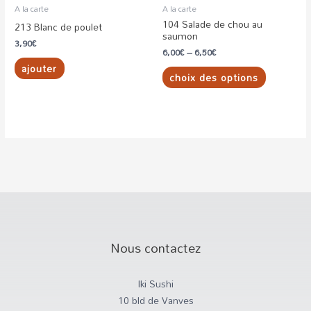
être
A la carte
A la carte
104 Salade de chou au
choisies
213 Blanc de poulet
saumon
sur
3,90
€
6,00
€
–
6,50
€
la
ajouter
choix des options
page
du
produit
Nous contactez
Iki Sushi
10 bld de Vanves