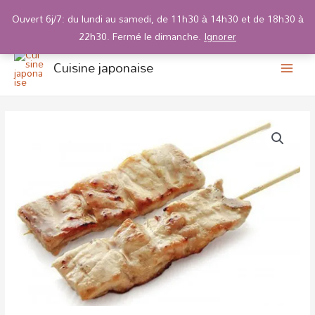
Ouvert 6j/7: du lundi au samedi, de 11h30 à 14h30 et de 18h30 à
22h30. Fermé le dimanche.
Ignorer
main
Aller
Cuisine japonaise
au
men
contenu
quantité
de
210
Thon