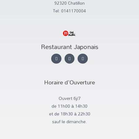
92320 Chatillon
Tel: 0141170004
Restaurant Japonais
I
T
F
n
w
a
s
i
c
t
t
e
a
t
b
g
e
o
r
r
o
Horaire d'Ouverture
a
k
m
-
f
Ouvert 6j/7
de 11h00 à 14h30
et de 18h30 à 22h30
sauf le dimanche.