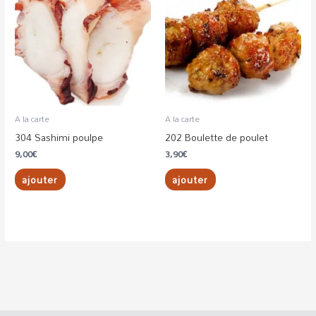
A la carte
A la carte
304 Sashimi poulpe
202 Boulette de poulet
9,00
€
3,90
€
ajouter
ajouter