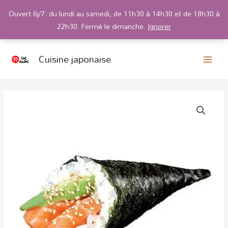
Ouvert 6j/7: du lundi au samedi, de 11h30 à 14h30 et de 18h30 à
22h30. Fermé le dimanche.
Ignorer
main
Aller
Cuisine japonaise
au
men
contenu
quantité
de
408
Temaki
saumon