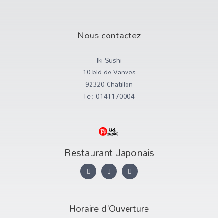
Nous contactez
Iki Sushi
10 bld de Vanves
92320 Chatillon
Tel: 0141170004
Restaurant Japonais
I
T
F
n
w
a
s
i
c
t
t
e
a
t
b
g
e
o
r
r
o
Horaire d'Ouverture
a
k
m
-