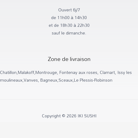
f
Ouvert 6j/7
de 11h00 à 14h30
et de 18h30 à 22h30
sauf le dimanche.
Zone de livraison
Chatillon,Malakoff,Montrouge, Fontenay aux roses, Clamart, Issy les
moulineaux,Vanves, Bagneux,Sceaux,Le Plessis-Robinson
Copyright © 2026 IKI SUSHI
Powered by IKI SUSHI