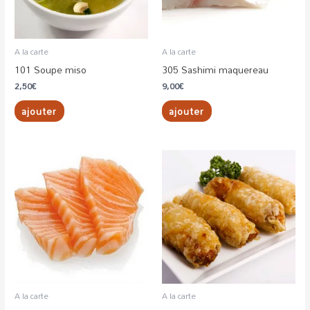
A la carte
A la carte
101 Soupe miso
305 Sashimi maquereau
2,50
€
9,00
€
ajouter
ajouter
A la carte
A la carte