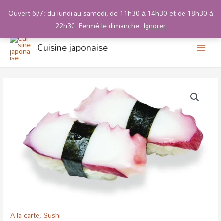
Ouvert 6j/7: du lundi au samedi, de 11h30 à 14h30 et de 18h30 à
22h30. Fermé le dimanche.
Ignorer
main
Aller
Cuisine japonaise
au
men
contenu
quantité
de
504
Sushi
Poulpe
A la carte
,
Sushi