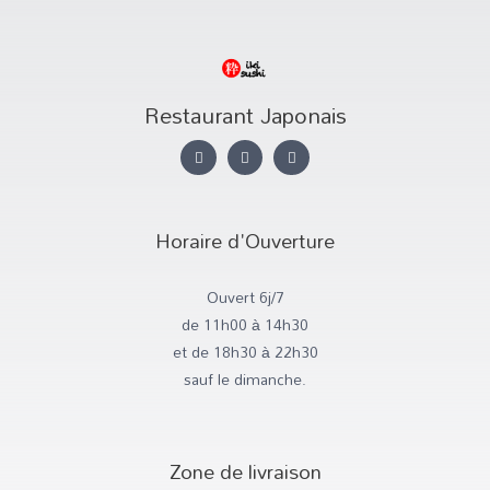
Restaurant Japonais
I
T
F
n
w
a
s
i
c
t
t
e
a
t
b
g
e
o
r
r
o
Horaire d'Ouverture
a
k
m
-
f
Ouvert 6j/7
de 11h00 à 14h30
et de 18h30 à 22h30
sauf le dimanche.
Zone de livraison