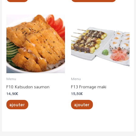
page
du
produit
Menu
Menu
F10 Katsudon saumon
F13 Fromage maki
14,90
€
15,50
€
ajouter
ajouter