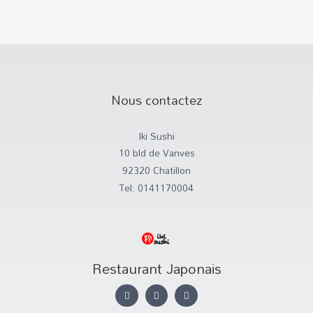
Nous contactez
Iki Sushi
10 bld de Vanves
92320 Chatillon
Tel: 0141170004
Restaurant Japonais
I
T
F
n
w
a
s
i
c