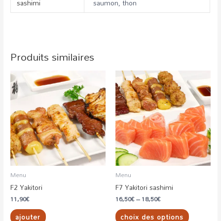
sashimi
saumon, thon
Produits similaires
Ce
produit
a
plusieurs
variations.
Les
options
peuvent
être
Menu
Menu
choisies
F2 Yakitori
F7 Yakitori sashimi
sur
11,90
€
16,50
€
–
18,50
€
la
ajouter
choix des options