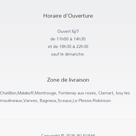
t
t
e
a
t
b
g
e
o
r
r
o
Horaire d'Ouverture
a
k
m
-
f
Ouvert 6j/7
de 11h00 à 14h30
et de 18h30 à 22h30
sauf le dimanche.
Zone de livraison
Chatillon,Malakoff,Montrouge, Fontenay aux roses, Clamart, Issy les
moulineaux,Vanves, Bagneux,Sceaux,Le Plessis-Robinson
Copyright © 2026 IKI SUSHI