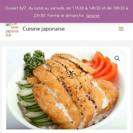
Ouvert 6j/7: du lundi au samedi, de 11h30 à 14h30 et de 18h30 à
22h30. Fermé le dimanche.
Ignorer
main
Aller
Cuisine japonaise
au
men
contenu
quantité
de
F9
Katsudon
poulet